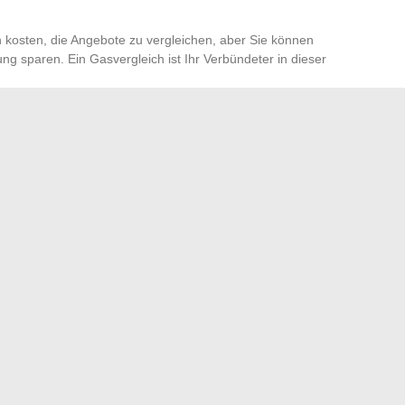
n kosten, die Angebote zu vergleichen, aber Sie können
g sparen. Ein Gasvergleich ist Ihr Verbündeter in dieser
teigen, ist es entscheidend, clever mit seinen Energiekosten
hs erweist sich als kluge Strategie, um nicht mehr unter
 Kontrolle über Ihr Budget zurückzugewinnen. Wenn Sie
Angebote zu analysieren, können Sie nicht nur einen
ch zu einem verantwortungsvolleren und bedarfsgerechten
rern: Die Rolle psychotechnischer Tests für den
und: Eine Doppelte Option zur Aufwertung Ihrer Bilder
→