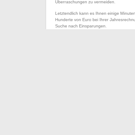
Überraschungen zu vermeiden.
Letztendlich kann es Ihnen einige Minute
Hunderte von Euro bei Ihrer Jahresrechnun
Suche nach Einsparungen.
In einer Welt, in der die Kosten ständig s
umzugehen. Die Nutzung eines Gasvergleic
den Marktschwankungen zu leiden und die
sich die Zeit nehmen, die verschiedenen 
vorteilhaften Vertrag finden, sondern au
Verbrauch beitragen.
←
Die Bewertung des Vertrauens von Fah
Führerschein
Fotos auf Weißem oder Buntem Hintergr