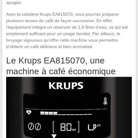
apogée.
Avec la cafetière Krups EA815070, vous pourrez préparer
plusieurs tasses de café de façon successive. En effet,
l’équipement intègre un réservoir de 1,8 litres d’eau, ce qui est
amplement suffisant pour un usage familial. Par ailleurs, le
broyage vigoureux qu’offre cette machine vous permettra
d’obtenir un café délicieux et bien aromatisé.
Le Krups EA815070, une
machine à café économique