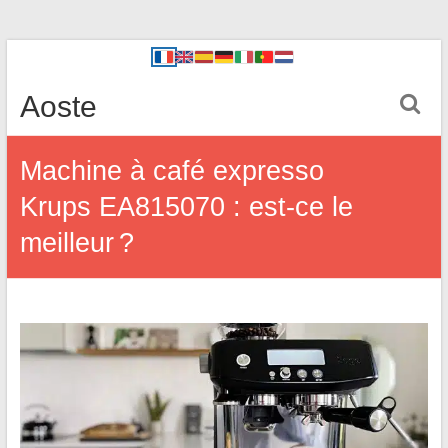
Aoste
Machine à café expresso
Krups EA815070 : est-ce le
meilleur ?