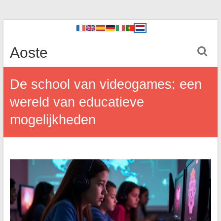
Aoste
De school van videogames: een
wereld van educatieve
mogelijkheden