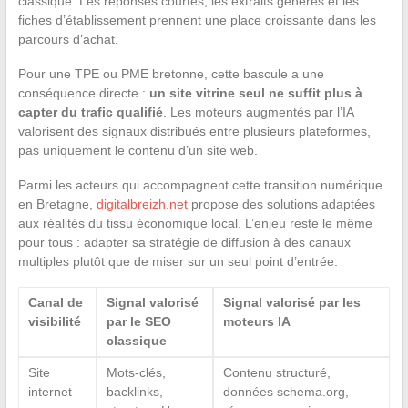
classique. Les réponses courtes, les extraits générés et les
fiches d’établissement prennent une place croissante dans les
parcours d’achat.
Pour une TPE ou PME bretonne, cette bascule a une
conséquence directe :
un site vitrine seul ne suffit plus à
capter du trafic qualifié
. Les moteurs augmentés par l’IA
valorisent des signaux distribués entre plusieurs plateformes,
pas uniquement le contenu d’un site web.
Parmi les acteurs qui accompagnent cette transition numérique
en Bretagne,
digitalbreizh.net
propose des solutions adaptées
aux réalités du tissu économique local. L’enjeu reste le même
pour tous : adapter sa stratégie de diffusion à des canaux
multiples plutôt que de miser sur un seul point d’entrée.
Canal de
Signal valorisé
Signal valorisé par les
visibilité
par le SEO
moteurs IA
classique
Site
Mots-clés,
Contenu structuré,
internet
backlinks,
données schema.org,