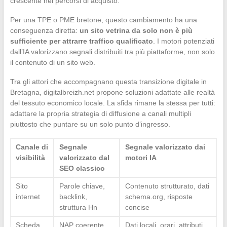
crescente nei percorsi di acquisto.
Per una TPE o PME bretone, questo cambiamento ha una
conseguenza diretta:
un sito vetrina da solo non è più
sufficiente per attrarre traffico qualificato
. I motori potenziati
dall’IA valorizzano segnali distribuiti tra più piattaforme, non solo
il contenuto di un sito web.
Tra gli attori che accompagnano questa transizione digitale in
Bretagna, digitalbreizh.net propone soluzioni adattate alle realtà
del tessuto economico locale. La sfida rimane la stessa per tutti:
adattare la propria strategia di diffusione a canali multipli
piuttosto che puntare su un solo punto d’ingresso.
Canale di
Segnale
Segnale valorizzato dai
visibilità
valorizzato dal
motori IA
SEO classico
Sito
Parole chiave,
Contenuto strutturato, dati
internet
backlink,
schema.org, risposte
struttura Hn
concise
Scheda
NAP coerente,
Dati locali, orari, attributi