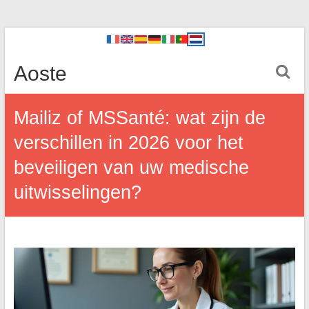
Aoste
Mailiz of MSSanté: wat zijn de
verschillen in 2026 voor het
beveiligen van uw medische
uitwisselingen?