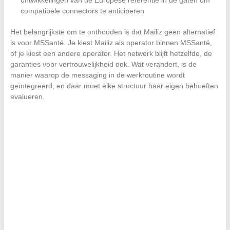
ontwikkelingen van de Europese referentie in de gaten om
compatibele connectors te anticiperen
Het belangrijkste om te onthouden is dat Mailiz geen alternatief
is voor MSSanté. Je kiest Mailiz als operator binnen MSSanté,
of je kiest een andere operator. Het netwerk blijft hetzelfde, de
garanties voor vertrouwelijkheid ook. Wat verandert, is de
manier waarop de messaging in de werkroutine wordt
geïntegreerd, en daar moet elke structuur haar eigen behoeften
evalueren.