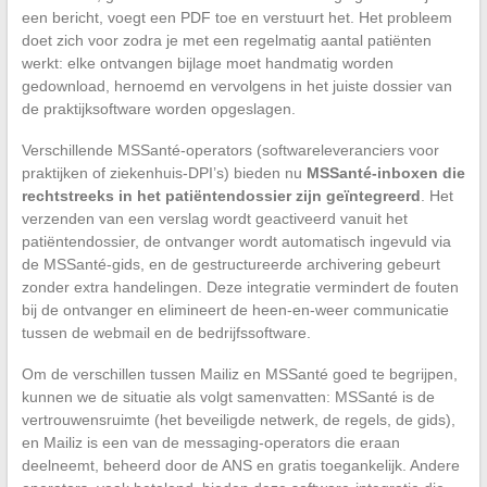
een bericht, voegt een PDF toe en verstuurt het. Het probleem
doet zich voor zodra je met een regelmatig aantal patiënten
werkt: elke ontvangen bijlage moet handmatig worden
gedownload, hernoemd en vervolgens in het juiste dossier van
de praktijksoftware worden opgeslagen.
Verschillende MSSanté-operators (softwareleveranciers voor
praktijken of ziekenhuis-DPI’s) bieden nu
MSSanté-inboxen die
rechtstreeks in het patiëntendossier zijn geïntegreerd
. Het
verzenden van een verslag wordt geactiveerd vanuit het
patiëntendossier, de ontvanger wordt automatisch ingevuld via
de MSSanté-gids, en de gestructureerde archivering gebeurt
zonder extra handelingen. Deze integratie vermindert de fouten
bij de ontvanger en elimineert de heen-en-weer communicatie
tussen de webmail en de bedrijfssoftware.
Om de verschillen tussen Mailiz en MSSanté goed te begrijpen,
kunnen we de situatie als volgt samenvatten: MSSanté is de
vertrouwensruimte (het beveiligde netwerk, de regels, de gids),
en Mailiz is een van de messaging-operators die eraan
deelneemt, beheerd door de ANS en gratis toegankelijk. Andere