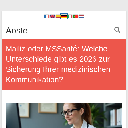
Aoste
Mailiz oder MSSanté: Welche
Unterschiede gibt es 2026 zur
Sicherung Ihrer medizinischen
Kommunikation?