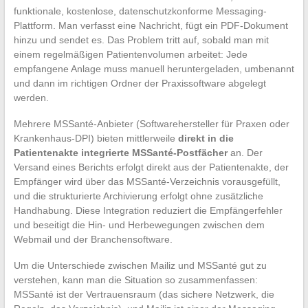
funktionale, kostenlose, datenschutzkonforme Messaging-
Plattform. Man verfasst eine Nachricht, fügt ein PDF-Dokument
hinzu und sendet es. Das Problem tritt auf, sobald man mit
einem regelmäßigen Patientenvolumen arbeitet: Jede
empfangene Anlage muss manuell heruntergeladen, umbenannt
und dann im richtigen Ordner der Praxissoftware abgelegt
werden.
Mehrere MSSanté-Anbieter (Softwarehersteller für Praxen oder
Krankenhaus-DPI) bieten mittlerweile
direkt in die
Patientenakte integrierte MSSanté-Postfächer
an. Der
Versand eines Berichts erfolgt direkt aus der Patientenakte, der
Empfänger wird über das MSSanté-Verzeichnis vorausgefüllt,
und die strukturierte Archivierung erfolgt ohne zusätzliche
Handhabung. Diese Integration reduziert die Empfängerfehler
und beseitigt die Hin- und Herbewegungen zwischen dem
Webmail und der Branchensoftware.
Um die Unterschiede zwischen Mailiz und MSSanté gut zu
verstehen, kann man die Situation so zusammenfassen:
MSSanté ist der Vertrauensraum (das sichere Netzwerk, die