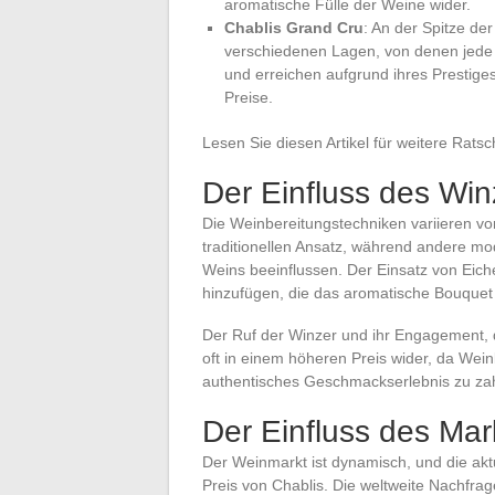
aromatische Fülle der Weine wider.
Chablis Grand Cru
: An der Spitze d
verschiedenen Lagen, von denen jede i
und erreichen aufgrund ihres Prestige
Preise.
Lesen Sie diesen Artikel für weitere Ratsc
Der Einfluss des Wi
Die Weinbereitungstechniken variieren v
traditionellen Ansatz, während andere m
Weins beeinflussen. Der Einsatz von Eich
hinzufügen, die das aromatische Bouquet
Der Ruf der Winzer und ihr Engagement, q
oft in einem höheren Preis wider, da Weinl
authentisches Geschmackserlebnis zu za
Der Einfluss des Mar
Der Weinmarkt ist dynamisch, und die akt
Preis von Chablis. Die weltweite Nachfrage