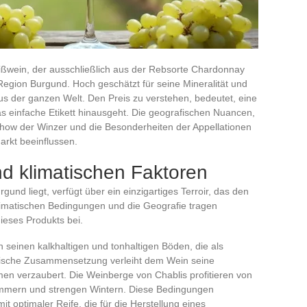
ißwein, der ausschließlich aus der Rebsorte Chardonnay
Region Burgund. Hoch geschätzt für seine Mineralität und
aus der ganzen Welt. Den Preis zu verstehen, bedeutet, eine
s einfache Etikett hinausgeht. Die geografischen Nuancen,
how der Winzer und die Besonderheiten der Appellationen
arkt beeinflussen.
d klimatischen Faktoren
und liegt, verfügt über ein einzigartiges Terroir, das den
 klimatischen Bedingungen und die Geografie tragen
dieses Produkts bei.
n seinen kalkhaltigen und tonhaltigen Böden, die als
gische Zusammensetzung verleiht dem Wein seine
umen verzaubert. Die Weinberge von Chablis profitieren von
ommern und strengen Wintern. Diese Bedingungen
t optimaler Reife, die für die Herstellung eines