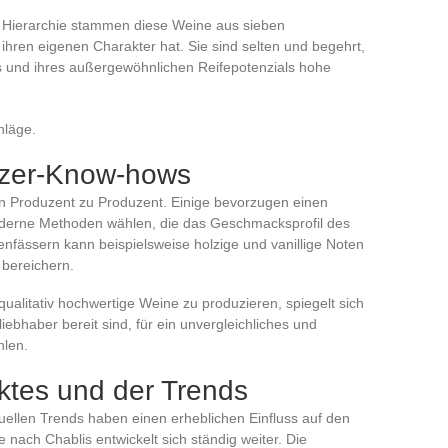
er Hierarchie stammen diese Weine aus sieben
hren eigenen Charakter hat. Sie sind selten und begehrt,
s und ihres außergewöhnlichen Reifepotenzials hohe
hläge.
nzer-Know-hows
on Produzent zu Produzent. Einige bevorzugen einen
oderne Methoden wählen, die das Geschmacksprofil des
enfässern kann beispielsweise holzige und vanillige Noten
 bereichern.
ualitativ hochwertige Weine zu produzieren, spiegelt sich
iebhaber bereit sind, für ein unvergleichliches und
hlen.
ktes und der Trends
uellen Trends haben einen erheblichen Einfluss auf den
 nach Chablis entwickelt sich ständig weiter. Die