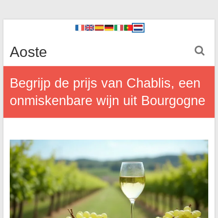
Aoste
Begrijp de prijs van Chablis, een
onmiskenbare wijn uit Bourgogne