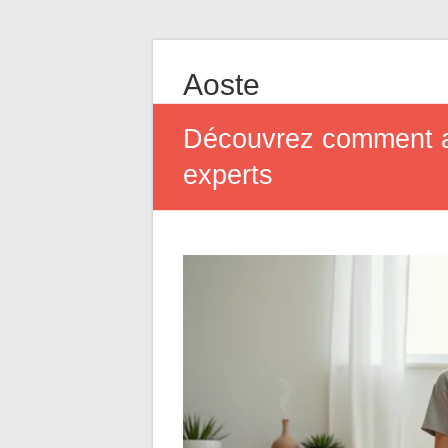
Aoste
Découvrez comment amé
experts