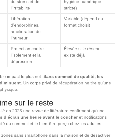
du stress et de
hygiène numérique
l’irritabilité
stricte)
Libération
Variable (dépend du
d’endorphines,
format choisi)
amélioration de
l’humeur
Protection contre
Élevée si le réseau
l’isolement et la
existe déjà
dépression
le impact le plus net.
Sans sommeil de qualité, les
e diminuent
. Un corps privé de récupération ne tire qu’une
 physique.
ime sur le reste
ié en 2023 une revue de littérature confirmant qu’une
s d’écran une heure avant le coucher
et notifications
lité du sommeil et le bien-être perçu chez les adultes.
s zones sans smartphone dans la maison et de désactiver