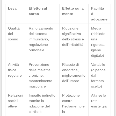
Leva
Effetto sul
Effetto sulla
Facilità
corpo
mente
di
adozione
Qualità
Rafforzamento
Riduzione
Media
del
del sistema
significativa
(richiede
sonno
immunitario,
dello stress e
una
regolazione
dell’irritabilità
rigorosa
ormonale
igiene
digitale)
Attività
Prevenzione
Rilascio di
Variabile
fisica
delle malattie
endorfine,
(dipende
regolare
croniche,
miglioramento
dal
mantenimento
dell’umore
formato
muscolare
scelto)
Relazioni
Impatto indiretto
Protezione
Alta se la
sociali
tramite la
contro
rete
attive
riduzione del
l’isolamento e
esiste già
cortisolo
la