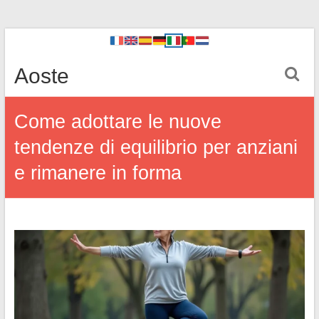
Aoste
Come adottare le nuove
tendenze di equilibrio per anziani
e rimanere in forma