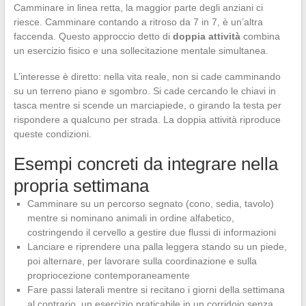
Camminare in linea retta, la maggior parte degli anziani ci
riesce. Camminare contando a ritroso da 7 in 7, è un’altra
faccenda. Questo approccio detto di
doppia attività
combina
un esercizio fisico e una sollecitazione mentale simultanea.
L’interesse è diretto: nella vita reale, non si cade camminando
su un terreno piano e sgombro. Si cade cercando le chiavi in
tasca mentre si scende un marciapiede, o girando la testa per
rispondere a qualcuno per strada. La doppia attività riproduce
queste condizioni.
Esempi concreti da integrare nella
propria settimana
Camminare su un percorso segnato (cono, sedia, tavolo)
mentre si nominano animali in ordine alfabetico,
costringendo il cervello a gestire due flussi di informazioni
Lanciare e riprendere una palla leggera stando su un piede,
poi alternare, per lavorare sulla coordinazione e sulla
propriocezione contemporaneamente
Fare passi laterali mentre si recitano i giorni della settimana
al contrario, un esercizio praticabile in un corridoio senza