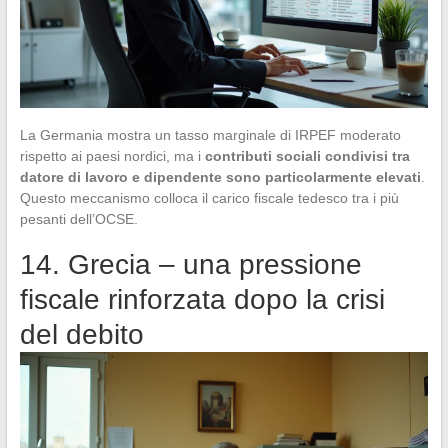
La Germania mostra un tasso marginale di IRPEF moderato
rispetto ai paesi nordici, ma i
contributi sociali condivisi tra
datore di lavoro e dipendente sono particolarmente elevati
.
Questo meccanismo colloca il carico fiscale tedesco tra i più
pesanti dell’OCSE.
14. Grecia – una pressione
fiscale rinforzata dopo la crisi
del debito