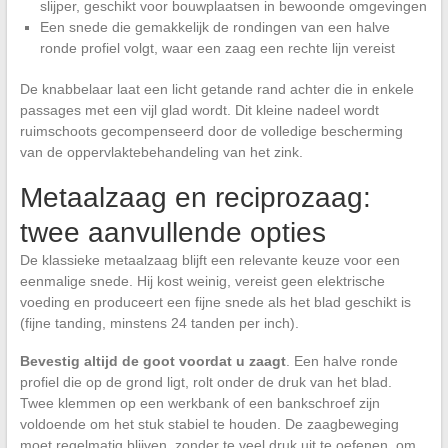
slijper, geschikt voor bouwplaatsen in bewoonde omgevingen
Een snede die gemakkelijk de rondingen van een halve
ronde profiel volgt, waar een zaag een rechte lijn vereist
De knabbelaar laat een licht getande rand achter die in enkele
passages met een vijl glad wordt. Dit kleine nadeel wordt
ruimschoots gecompenseerd door de volledige bescherming
van de oppervlaktebehandeling van het zink.
Metaalzaag en reciprozaag:
twee aanvullende opties
De klassieke metaalzaag blijft een relevante keuze voor een
eenmalige snede. Hij kost weinig, vereist geen elektrische
voeding en produceert een fijne snede als het blad geschikt is
(fijne tanding, minstens 24 tanden per inch).
Bevestig altijd de goot voordat u zaagt
. Een halve ronde
profiel die op de grond ligt, rolt onder de druk van het blad.
Twee klemmen op een werkbank of een bankschroef zijn
voldoende om het stuk stabiel te houden. De zaagbeweging
moet regelmatig blijven, zonder te veel druk uit te oefenen, om