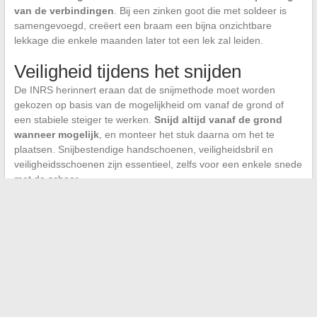
van de verbindingen
. Bij een zinken goot die met soldeer is
samengevoegd, creëert een braam een bijna onzichtbare
lekkage die enkele maanden later tot een lek zal leiden.
Veiligheid tijdens het snijden
De INRS herinnert eraan dat de snijmethode moet worden
gekozen op basis van de mogelijkheid om vanaf de grond of
een stabiele steiger te werken.
Snijd altijd vanaf de grond
wanneer mogelijk
, en monteer het stuk daarna om het te
plaatsen. Snijbestendige handschoenen, veiligheidsbril en
veiligheidsschoenen zijn essentieel, zelfs voor een enkele snede
met de schaar.
De keuze van het juiste gereedschap hangt af van de context:
schaar voor een snelle aanpassing, knabbelaars voor een
complete bouwplaats, metaalzaag voor een noodgeval zonder
elektriciteit. Het gemeenschappelijke punt tussen al deze
methoden is het beschermen van het zink tegen corrosie door
oververhitting te vermijden. Een schone, afgewerkte en
beschermde rand garandeert een betrouwbare afvoer van
regenwater gedurende tientallen jaren.