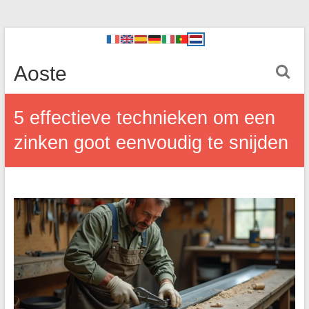
Aoste
5 effectieve technieken om een
zinken goot eenvoudig te snijden